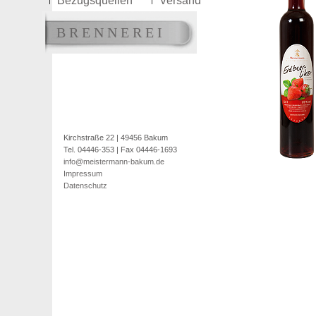
Bezugsquellen
Versand
Mehrfruchtlikör
Birnenlikör
Fruchtlikö
BRENNEREI
Kirchstraße 22 | 49456 Bakum
Tel. 04446-353 | Fax 04446-1693
info@meistermann-bakum.de
Impressum
Datenschutz