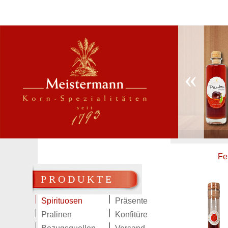
«
Fe
PRODUKTE
Spirituosen
Präsente
Pralinen
Konfitüre
Pfiffikus |
Bernadette |
Plümken 